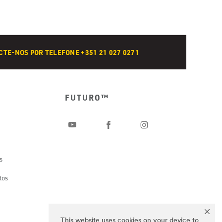
TE-NOS POR TELEFONE +351 21 027 0271
FUTURO™
s
tos
This website uses cookies on your device to