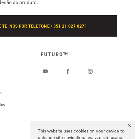
esão do produto.
TE-NOS POR TELEFONE +351 21 027 0271
FUTURO™
s
tos
This website uses cookies on your device to
enhance site navigation, analyze site usage,