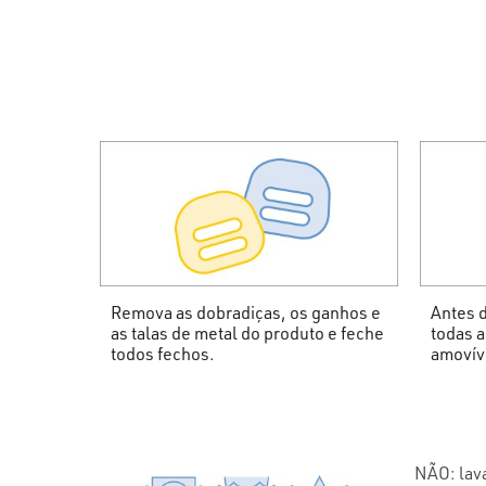
Remova as dobradiças, os ganhos e
Antes d
as talas de metal do produto e feche
todas a
todos fechos.
amovív
NÃO: lava