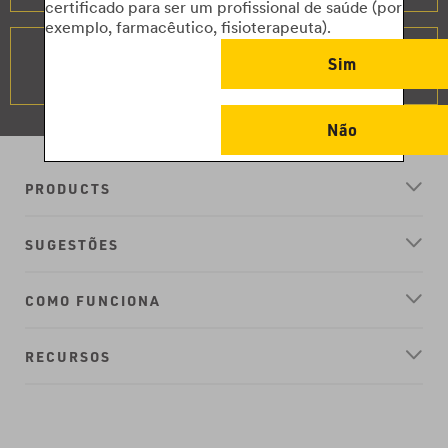
certificado para ser um profissional de saúde (por
exemplo, farmacêutico, fisioterapeuta).
CONTACTE-NOS POR TELEFONE +351 21 027
Sim
0271
Não
PRODUCTS
SUGESTÕES
COMO FUNCIONA
RECURSOS